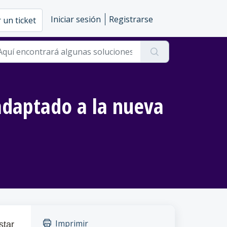
Iniciar sesión
Registrarse
 un ticket
adaptado a la nueva
Imprimir
star