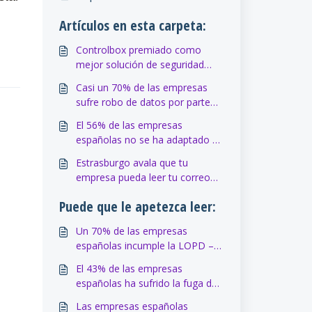
Artículos en esta carpeta:
Controlbox premiado como
mejor solución de seguridad
tecnológica en la feria
Casi un 70% de las empresas
internacional SIMO 2016
sufre robo de datos por parte
de empleados. Estudios
El 56% de las empresas
publicados 2016
españolas no se ha adaptado a
la nueva Ley de Protección de
Estrasburgo avala que tu
Datos. Expansión
empresa pueda leer tu correo
electrónico privado. El
Puede que le apetezca leer:
Confidencial
Un 70% de las empresas
españolas incumple la LOPD –
cso.computerworld.es
El 43% de las empresas
españolas ha sufrido la fuga de
datos corporativos debido a las
Las empresas españolas