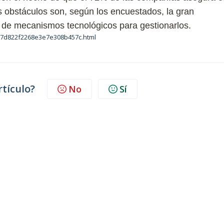
es obstáculos son, según los encuestados, la gran
n de mecanismos tecnológicos para gestionarlos.
57d822f2268e3e7e308b457c.html
rtículo?
No
Sí