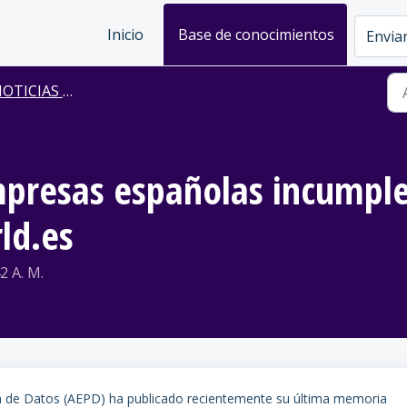
Inicio
Base de conocimientos
Enviar
TICIAS DE PRENSA
presas españolas incumple
ld.es
2 A. M.
n de Datos (AEPD) ha publicado recientemente su última memoria