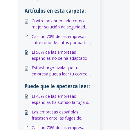
Artículos en esta carpeta:
Controlbox premiado como
mejor solución de seguridad
tecnológica en la feria
Casi un 70% de las empresas
internacional SIMO 2016
sufre robo de datos por parte
de empleados. Estudios
El 56% de las empresas
publicados 2016
españolas no se ha adaptado a
la nueva Ley de Protección de
Estrasburgo avala que tu
Datos. Expansión
empresa pueda leer tu correo
electrónico privado. El
Puede que le apetezca leer:
Confidencial
El 43% de las empresas
españolas ha sufrido la fuga de
datos corporativos debido a las
Las empresas españolas
acciones de sus empleados –
fracasan ante las fugas de
kaspersky.es
información – muypymes.com
Casi un 70% de las empresas